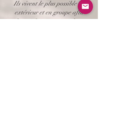
Ils vivent le plus possible en
extérieur et en groupe afin
de satisfaire au mieux leurs
besoins élémentaires et
garantir un bon équilibre
psychologique.
Mes chevaux et poneys sont
de vrais partenaires lors de
nos séances, leurs
particularités et leur