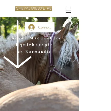
CHEVAL MIEUX ETRE
Connexion
Cheval Mieux-Être
Equithérapie
en Normandie